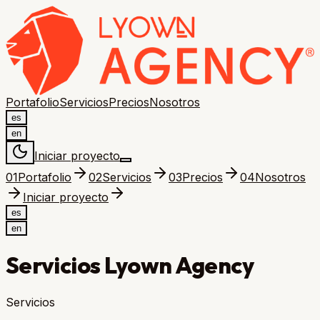
Portafolio
Servicios
Precios
Nosotros
es
en
Iniciar proyecto
0
1
Portafolio
0
2
Servicios
0
3
Precios
0
4
Nosotros
Iniciar proyecto
es
en
Servicios Lyown Agency
Servicios