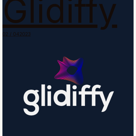
Glidiffy
0
2
/ 0
4
2023