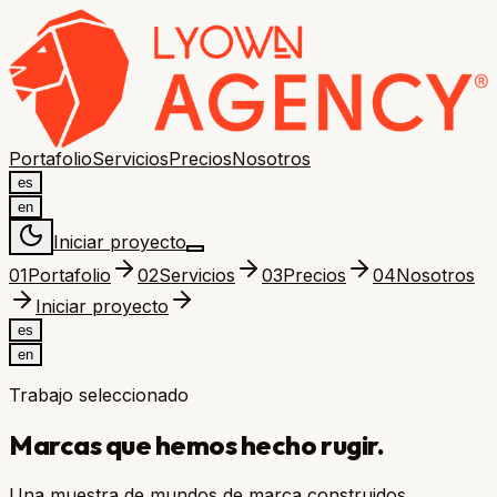
Portafolio
Servicios
Precios
Nosotros
es
en
Iniciar proyecto
0
1
Portafolio
0
2
Servicios
0
3
Precios
0
4
Nosotros
Iniciar proyecto
es
en
Trabajo seleccionado
Marcas que hemos hecho
rugir.
Una muestra de mundos de marca construidos