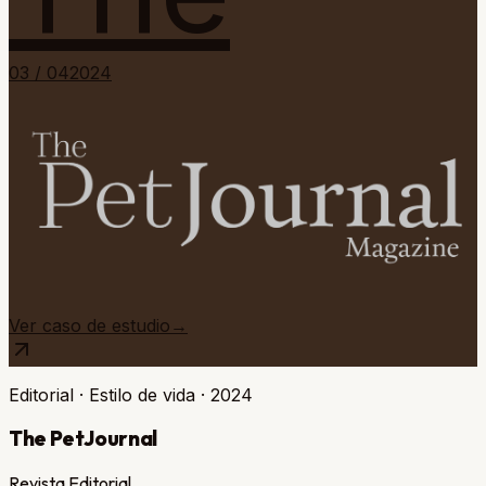
0
3
/ 0
4
2024
Ver caso de estudio
→
Editorial · Estilo de vida
·
2024
The PetJournal
Revista Editorial