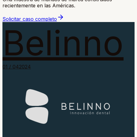
recientemente en las Américas.
Solicitar caso completo
Belinno
0
1
/ 0
4
2024